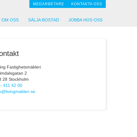
MEDARBETARE
KONTAKTA OSS
OM OSS
SÄLJA BOSTAD
JOBBA HOS OSS
ontakt
ving Fastighetsmäkleri
imdalsgatan 2
3 28 Stockholm
 - 411 42 00
fo@livingmakleri.se