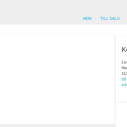
HEM
TILL SALU
K
Li
He
11
08
in