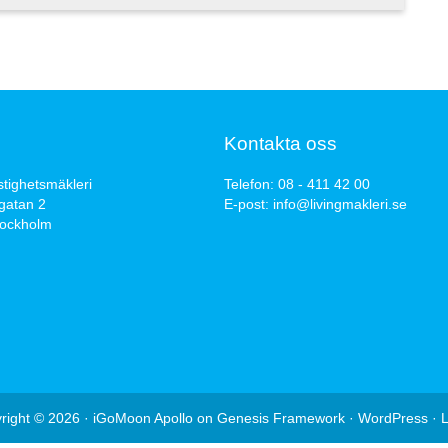
Kontakta oss
stighetsmäkleri
Telefon:
08 - 411 42 00
gatan 2
E-post:
info@livingmakleri.se
tockholm
right © 2026 ·
iGoMoon Apollo
on
Genesis Framework
·
WordPress
·
L