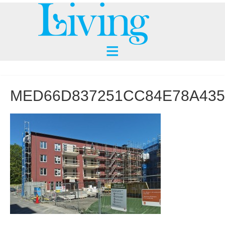
MED66D837251CC84E78A4355