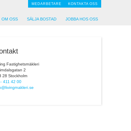
MEDARBETARE
KONTAKTA OSS
OM OSS
SÄLJA BOSTAD
JOBBA HOS OSS
ontakt
ving Fastighetsmäkleri
imdalsgatan 2
3 28 Stockholm
 - 411 42 00
fo@livingmakleri.se