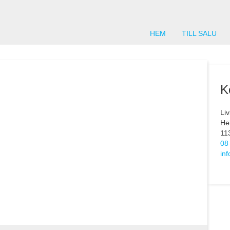
HEM
TILL SALU
K
Li
He
11
08
in