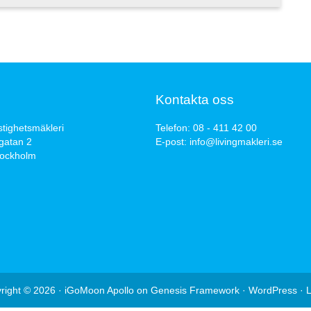
Kontakta oss
stighetsmäkleri
Telefon:
08 - 411 42 00
gatan 2
E-post:
info@livingmakleri.se
tockholm
right © 2026 ·
iGoMoon Apollo
on
Genesis Framework
·
WordPress
·
L