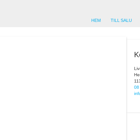
HEM
TILL SALU
K
Li
He
11
08
in