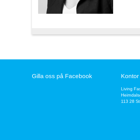
Gilla oss på Facebook
Kontor
Living Fa
Heimdals
113 28 S