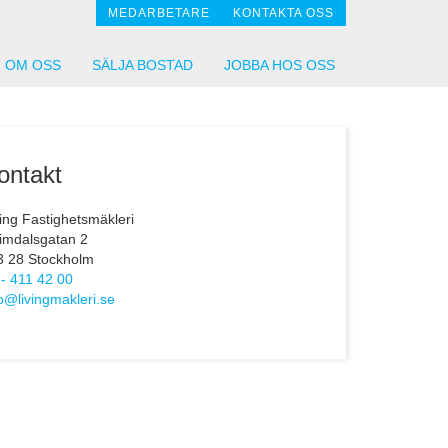
MEDARBETARE
KONTAKTA OSS
OM OSS
SÄLJA BOSTAD
JOBBA HOS OSS
ontakt
ving Fastighetsmäkleri
imdalsgatan 2
3 28 Stockholm
 - 411 42 00
fo@livingmakleri.se